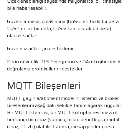
Ölçeklenebilirliği sayesinde milyonlarca IoT cihazıyla
bile haberleşebilir.
Güvenilir mesaj dolaşımına (QoS-0 en fazla bir defa,
QoS-1 en az bir defa, QoS-2 tam olarak bir defa)
olanak sağlar.
Güvensiz ağlar için desteklenir.
Etkin güvenlik, TLS Encryption ve OAuth gibi kimlik
doğrulama protokollerini destekler.
MQTT Bileşenleri
MQTT, yayınla/abone ol modelini, istemci ve broker
bileşenlerini aşağıdaki şekilde tanımlayarak uygular.
Bir MQTT istemcisi, bir MQTT kütüphanesi mevcut
herhangi bir cihaz (sunucu, mikro denetleyici, mobil
cihaz, PC vb.) olabilir. İstemci, mesaj gönderiyorsa