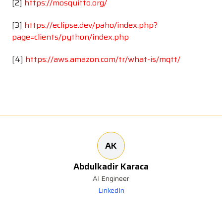
[2]
https://mosquitto.org/
[3]
https://eclipse.dev/paho/index.php?
page=clients/python/index.php
[4]
https://aws.amazon.com/tr/what-is/mqtt/
AK
Abdulkadir Karaca
AI Engineer
LinkedIn