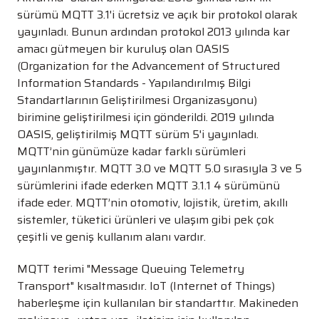
sürümü MQTT 3.1'i ücretsiz ve açık bir protokol olarak
yayınladı. Bunun ardından protokol 2013 yılında kar
amacı gütmeyen bir kuruluş olan OASIS
(Organization for the Advancement of Structured
Information Standards - Yapılandırılmış Bilgi
Standartlarının Geliştirilmesi Organizasyonu)
birimine geliştirilmesi için gönderildi. 2019 yılında
OASIS, geliştirilmiş MQTT sürüm 5'i yayınladı.
MQTT’nin günümüze kadar farklı sürümleri
yayınlanmıştır. MQTT 3.0 ve MQTT 5.0 sırasıyla 3 ve 5
sürümlerini ifade ederken MQTT 3.1.1 4 sürümünü
ifade eder. MQTT’nin otomotiv, lojistik, üretim, akıllı
sistemler, tüketici ürünleri ve ulaşım gibi pek çok
çeşitli ve geniş kullanım alanı vardır.
MQTT terimi "Message Queuing Telemetry
Transport" kısaltmasıdır. IoT (Internet of Things)
haberleşme için kullanılan bir standarttır. Makineden