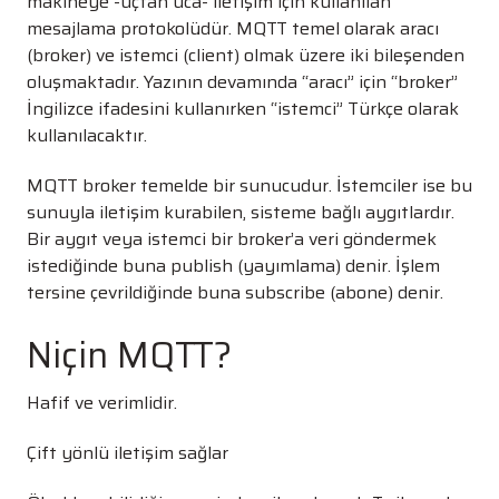
makineye -uçtan uca- iletişim için kullanılan
mesajlama protokolüdür. MQTT temel olarak aracı
(broker) ve istemci (client) olmak üzere iki bileşenden
oluşmaktadır. Yazının devamında “aracı” için “broker”
İngilizce ifadesini kullanırken “istemci” Türkçe olarak
kullanılacaktır.
MQTT broker temelde bir sunucudur. İstemciler ise bu
sunuyla iletişim kurabilen, sisteme bağlı aygıtlardır.
Bir aygıt veya istemci bir broker’a veri göndermek
istediğinde buna publish (yayımlama) denir. İşlem
tersine çevrildiğinde buna subscribe (abone) denir.
Niçin MQTT?
Hafif ve verimlidir.
Çift yönlü iletişim sağlar