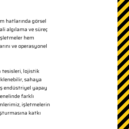
im hatlarında görsel
ali algılama ve süreç
 işletmeler hem
larını ve operasyonel
esisleri, lojistik
eklenebilir, sahaya
iş endüstriyel yapay
enelinde farklı
mlerimiz, işletmelerin
uşturmasına katkı