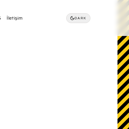
S
İletişim
DARK