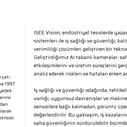
ISEE Vision, endüstriyel tesislerde yap
sistemleri ile iş sağlığı ve güvenliği, ka
verimliliği çözümleri geliştiren bir tekno
Geliştirdiğimiz AI tabanlı kameralar, 
etkileşimlerini ve üretim süreçlerini ge
analiz ederek riskleri ve hataları erken 
 çatı
na 1997
İş sağlığı ve güvenliği odağında; tehlikeli
 yedek
lerine
varlığı, uygunsuz davranışlar ve makine
ndan
sensörlere bağlı kalmadan, görüntü üze
olarak
değerlendirilir. Bu yaklaşım, iş kazalar
ktedir.
saha güvenliğinin sürdürülebilir biçim