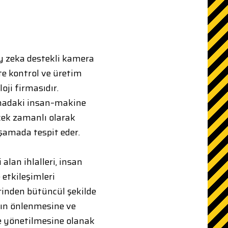
ay zeka destekli kamera
lite kontrol ve üretim
loji firmasıdır.
sahadaki insan–makine
rçek zamanlı olarak
aşamada tespit eder.
 alan ihlalleri, insan
 etkileşimleri
rinden bütüncül şekilde
ının önlenmesine ve
de yönetilmesine olanak